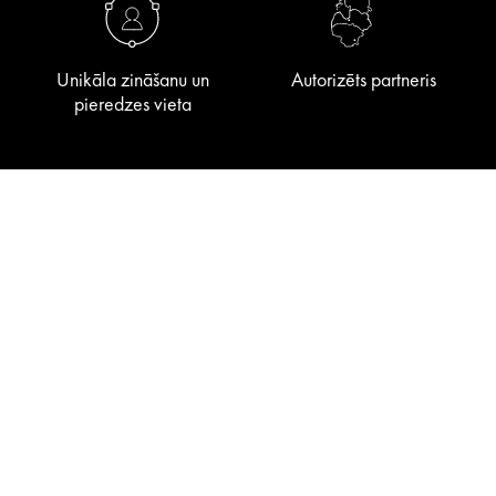
Unikāla zināšanu un
Autorizēts partneris
pieredzes vieta