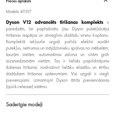
Preces apraksts
Modelis: 411317
Dyson V12 advancēts tīrīšanas komplekts
ir
paredzēts, lai paplašinātu jūsu Dyson putekļsūcēja
tīrīšanas iespējas un atvieglotu dažādu virsmu kopšanu.
Komplektā iekļautie uzgaļi palīdz efektīvi savākt
putekļus, netīrumus un mājdzīvnieku spalvas no mēbelēm,
šaurām vietām, automašīnas salona un citām grūti
aizsniedzamām vietām. Tas ir lielisks papildinājums
ikdienas tīrīšanai, nodrošinot lielāku elastību un ērtību
dažādiem tīrīšanas uzdevumiem. Visi uzgaļi ir viegli
pievienojami, izmantojot Dyson ātrās pievienošanas
(quick-release) sistēmu.
Saderīgie modeļi