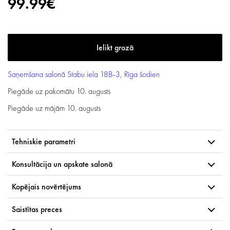
99.99€
Saņemšana salonā
Stabu iela 18B-3, Rīga
šodien
Piegāde uz pakomātu
10. augusts
Piegāde uz mājām
10. augusts
Tehniskie parametri
Konsultācija un apskate salonā
Kopējais novērtējums
Saistītas preces