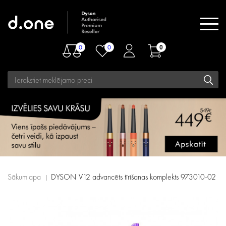
0
0
0
Sākumlapa
DYSON V12 advancēts tīrīšanas komplekts 973010-02