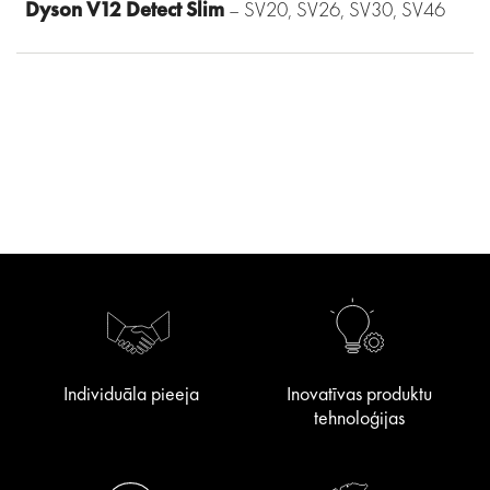
Dyson V12 Detect Slim
– SV20, SV26, SV30, SV46
Individuāla pieeja
Inovatīvas produktu
tehnoloģijas