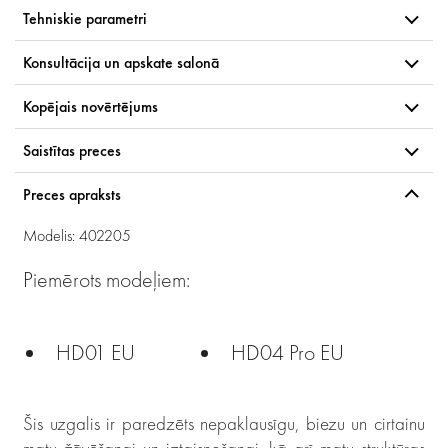
Tehniskie parametri
Konsultācija un apskate salonā
Kopējais novērtējums
Saistītas preces
Preces apraksts
Modelis: 402205
Piemērots modeļiem:
HD01 EU
HD04 Pro EU
Šis uzgalis ir paredzēts nepaklausīgu, biezu un cirtainu