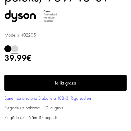
Modelis: 402205
39.99€
Saņemšana salonā
Stabu iela 18B-3, Rīga
šodien
Piegāde uz pakomātu
10. augusts
Piegāde uz mājām
10. augusts