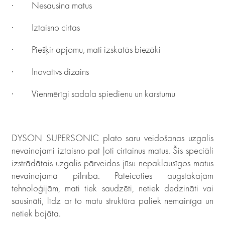
·
Nesausina matus
·
Iztaisno cirtas
·
Piešķir apjomu, mati izskatās biezāki
·
Inovatīvs dizains
·
Vienmērīgi sadala spiedienu un karstumu
DYSON SUPERSONIC plato saru veidošanas uzgalis
nevainojami iztaisno pat ļoti cirtainus matus. Šis speciāli
izstrādātais uzgalis pārveidos jūsu nepaklausīgos matus
nevainojamā pilnībā. Pateicoties augstākajām
tehnoloģijām, mati tiek saudzēti, netiek dedzināti vai
sausināti, līdz ar to matu struktūra paliek nemainīga un
netiek bojāta.