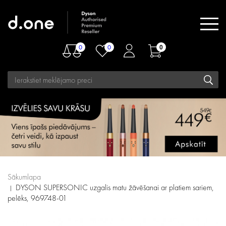
0
0
0
Sākumlapa
DYSON SUPERSONIC uzgalis matu žāvēšanai ar platiem sariem,
pelēks, 969748-01