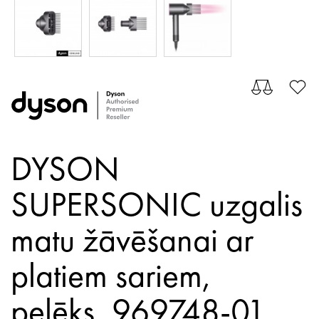
DYSON
SUPERSONIC uzgalis
matu žāvēšanai ar
platiem sariem,
pelēks,
969748-01