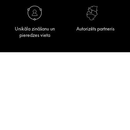
Unikāla zināšanu un
Autorizēts partneris
pieredzes vieta