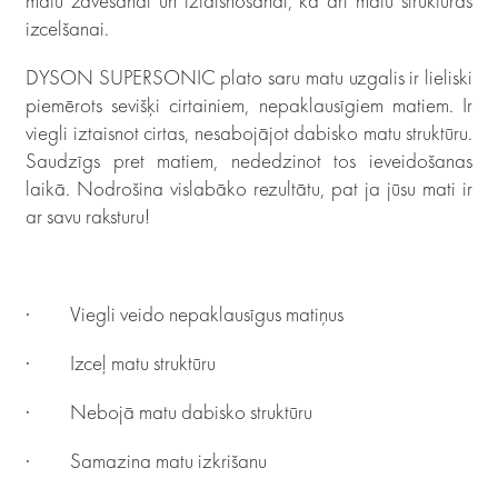
matu žāvēšanai un iztaisnošanai, kā arī matu struktūras
izcelšanai.
DYSON SUPERSONIC plato saru matu uzgalis ir lieliski
piemērots sevišķi cirtainiem, nepaklausīgiem matiem. Ir
viegli iztaisnot cirtas, nesabojājot dabisko matu struktūru.
Saudzīgs pret matiem, nededzinot tos ieveidošanas
laikā. Nodrošina vislabāko rezultātu, pat ja jūsu mati ir
ar savu raksturu!
·
Viegli veido nepaklausīgus matiņus
·
Izceļ matu struktūru
·
Nebojā matu dabisko struktūru
·
Samazina matu izkrišanu