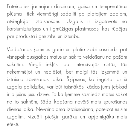
Pateicoties jaunajam dizainam, gaisa un temperatūras
plūsma tiek vienmērīgi sadalīti pa platajiem zobiem,
atvieglojot iztaisnošanu. Uzgalis ir izgatavots no
karstumizturīgas un ilgmūžīgas plastmasas, kas rūpējas
par produkta ilgmūžību un izturību.
Veidošanas ķemmes garie un platie zobi sasniedz pat
visnepaklausīgākos matus un sāk to veidošanu no pašām
saknēm. Viegli iekļūst pat intensīvajās cirtās, tās
neķemmējot un neplēšot, bet maigi tās izķemmē un
iztaisno žāvēšanas laikā. Šķipsnas, ko iegūstat ar šī
uzgaļa palīdzību, var būt taisnākās, kādas jums jebkad
ir bijušas jūsu dzīvē. Tā kā ķemme sasniedz matus sākot
no to saknēm, šāda kopšana novērš matu spurošanos
dienas laikā. Nevainojama iztaisnošana, pateicoties šim
uzgalim, vizuāli piešķir garāku un apjomīgāku matu
efektu.