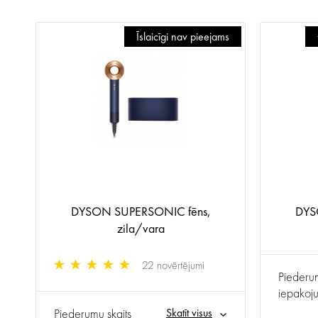
I
Īslaicīgi nav pieejams
ms
)
DYSON SUPERSONIC fēns,
DYS
zila/vara
22 novērtējumi
Piederum
iepakoj
Piederumu skaits
Skatīt visus