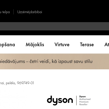
u telpa
Uzņēmējdarbībai
kopšana
Mājoklis
Virtuve
Terase
A
ai, pelēks, 969749-01