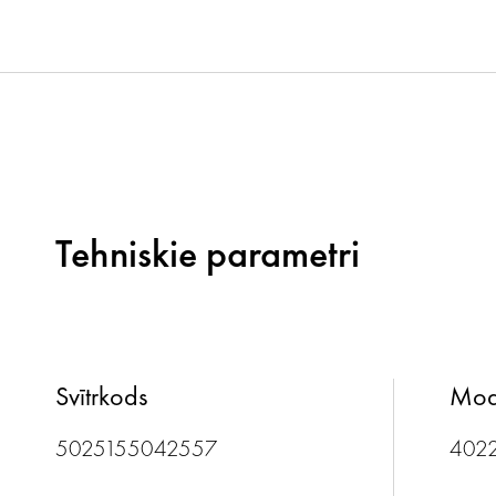
Tehniskie parametri
Svītrkods
Mod
5025155042557
402