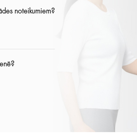
egādes noteikumiem?
tienē?