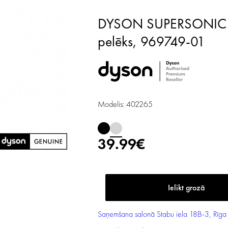
DYSON SUPERSONIC uzgalis maigai matu žāvēšanai,
pelēks,
969749-01
Modelis: 402265
39.99€
Saņemšana salonā
Stabu iela 18B-3, Rīga