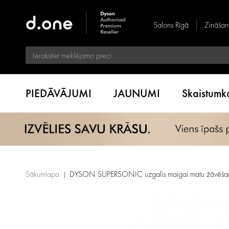
Salons Rīgā
Zināšan
PIEDĀVĀJUMI
JAUNUMI
Skaistum
Sākumlapa
DYSON SUPERSONIC uzgalis maigai matu žāvēšan