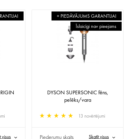
RANTIJAI
+ PIEDĀVĀJUMS GARANTIJAI
Īslaicīgi nav pieejams
RIGIN
DYSON SUPERSONIC fēns,
pelēks/vara
umi
13 novērtējumi
t visus
Piederumu skaits
Skatīt visus