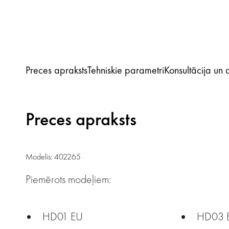
Preces apraksts
Tehniskie parametri
Konsultācija un
Preces apraksts
Modelis: 402265
Piemērots modeļiem:
HD01 EU
HD03 