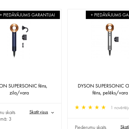
+ PIEDĀVĀJUMS GARANTIJAI
+ PIEDĀVĀJUMS GA
ON SUPERSONIC fēns,
DYSON SUPERSONIC O
zila/vara
fēns, pelēks/vara
1 novērtēj
u skaits
Skatīt visus
umā: 3
Piederumu skaits
Skatī