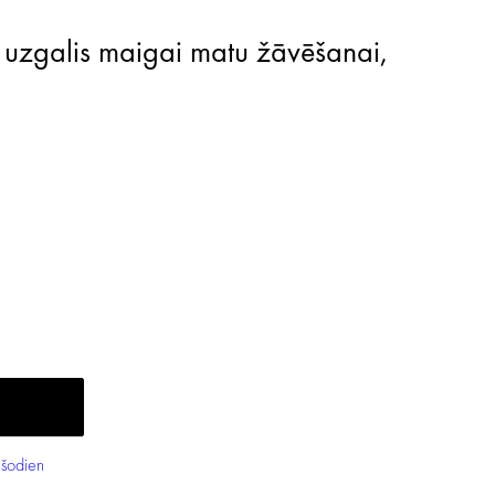
šodien