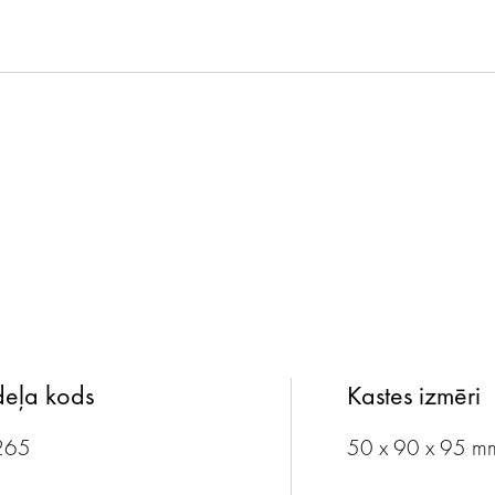
eļa kods
Kastes izmēri
265
50 x 90 x 95 m