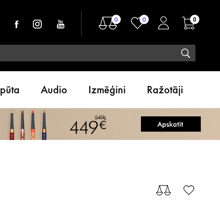
0
0
0
tpūta
Audio
Izmēģini
Ražotāji