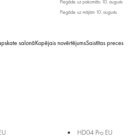
Piegāde uz pakomātu
10. augusts
Piegāde uz mājām
10. augusts
 apskate salonā
Kopējais novērtējums
Saistītas preces
EU
HD04 Pro EU