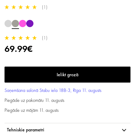
(1)
(1)
69.99€
Saņemšana salonā
Stabu iela 18B-3, Rīga
11. augusts
Piegāde uz pakomātu
11. augusts
Piegāde uz mājām
11. augusts
Tehniskie parametri