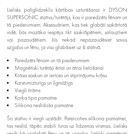
Lielisks palīglīdzeklis kārtības uzturēšanai ir DYSON
SUPERSONIC statīvs/turētājs, kas ir paredzēts fēnam un
tā piederumiem. Aksesuāriem, kas tiek glabāti sakārtotā
vidē, būs mazāka iespēja tikt saskrāpētiem, salauztiem
vai pazaudētiem. Jūs nekad nepazaudēsiet savus
uzgaļus un fēnu, ja visu glabāsiet uz šī statīvā.
Paredzēts fēnam un tā piederumiem
Magnētiski turētāji ērtai un ātrai lietošanai
Krāsa saskan ar ierīces un stiprinājumu krāsu
Karstumizturīgs un ilgmūžīgs
Viegli tīrāms
Korķa tipa pamatne
Silikona neslīdoša pamatne
Šo statīvu ir viegli uzstādīt. Pateicoties silikona pamatnei,
tas neslīd, tāpēc stabili turas uz līdzenas virsmas. Lielisks
veids kā uzglabāt fēnu un tā uzgaļus. Lieliski piemērots