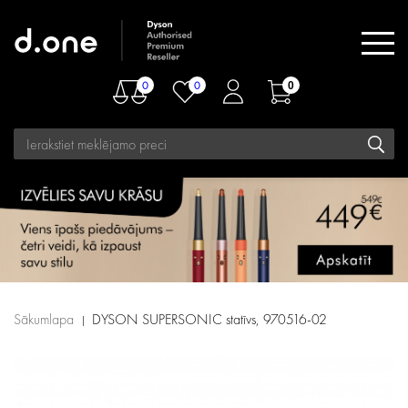
0
0
0
Sākumlapa
DYSON SUPERSONIC statīvs, 970516-02