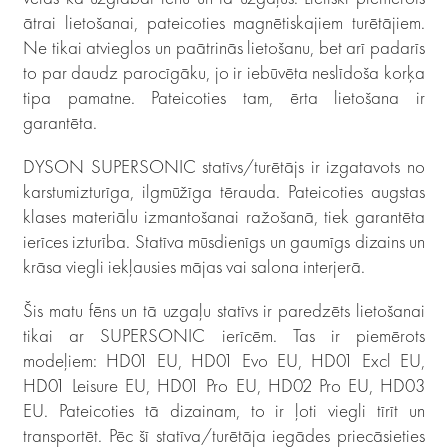
ātrai lietošanai, pateicoties magnētiskajiem turētājiem.
Ne tikai atvieglos un paātrinās lietošanu, bet arī padarīs
to par daudz parocīgāku, jo ir iebūvēta neslīdoša korķa
tipa pamatne. Pateicoties tam, ērta lietošana ir
garantēta.
DYSON SUPERSONIC statīvs/turētājs ir izgatavots no
karstumizturīga, ilgmūžīga tērauda. Pateicoties augstas
klases materiālu izmantošanai ražošanā, tiek garantēta
ierīces izturība. Statīva mūsdienīgs un gaumīgs dizains un
krāsa viegli iekļausies mājas vai salona interjerā.
Šis matu fēns un tā uzgaļu statīvs ir paredzēts lietošanai
tikai ar SUPERSONIC ierīcēm. Tas ir piemērots
modeļiem: HD01 EU, HD01 Evo EU, HD01 Excl EU,
HD01 Leisure EU, HD01 Pro EU, HD02 Pro EU, HD03
EU. Pateicoties tā dizainam, to ir ļoti viegli tīrīt un
transportēt. Pēc šī statīva/turētāja iegādes priecāsieties