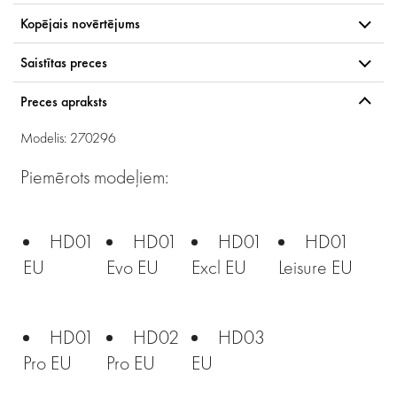
Kopējais novērtējums
Saistītas preces
Preces apraksts
Modelis: 270296
Piemērots modeļiem:
HD01
HD01
HD01
HD01
EU
Evo EU
Excl EU
Leisure EU
HD01
HD02
HD03
Pro EU
Pro EU
EU