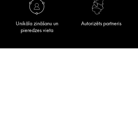
Unikāla zināšanu un
Autorizēts partneris
pieredzes vieta