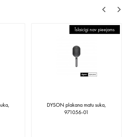
Īslaicīgi nav pieejams
uka,
DYSON plakana matu suka,
971056-01