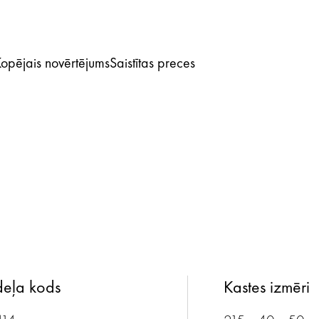
opējais novērtējums
Saistītas preces
eļa kods
Kastes izmēri