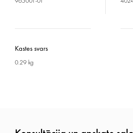
965001-01
402
Kastes svars
0.29 kg