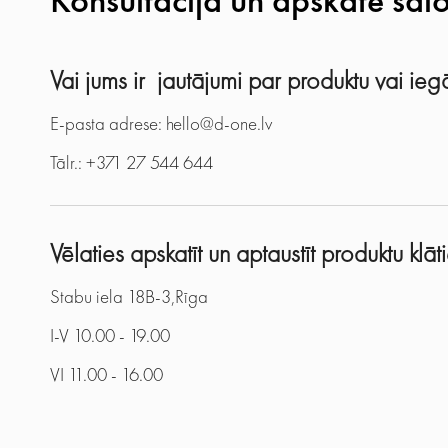
Konsultācija un apskate sal
Vai jums ir jautājumi par produktu vai i
E-pasta adrese: hello@d-one.lv
Tālr.: +371 27 544 644
Vēlaties apskatīt un aptaustīt produktu klā
Stabu iela 18B-3,Rīga
I-V 10.00 - 19.00
VI 11.00 - 16.00