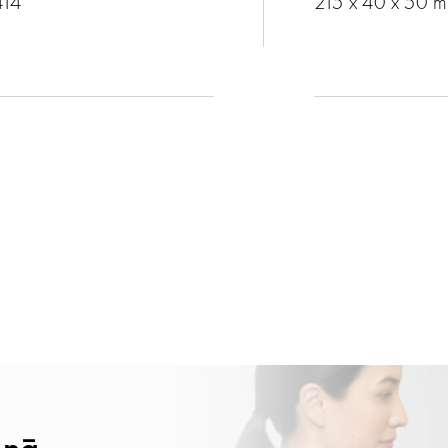
414
215 x 40 x 50 