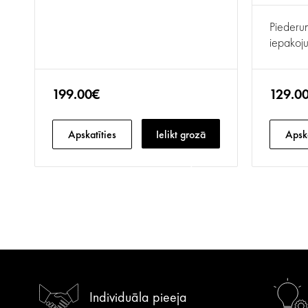
Piederum
iepakoj
199.00€
129.0
Apskatīties
Ielikt grozā
Apska
Individuāla pieeja