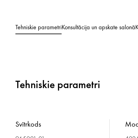
Tehniskie parametri
Konsultācija un apskate salonā
K
Tehniskie parametri
Svītrkods
Mod