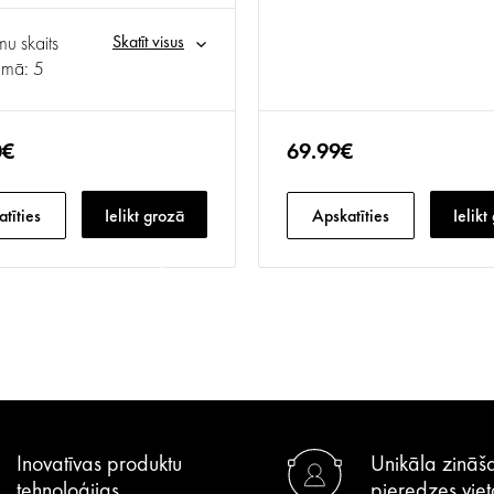
u skaits
Skatīt visus
umā: 5
0€
69.99€
tīties
Ielikt grozā
Apskatīties
Ielikt
Inovatīvas produktu
Unikāla zināš
tehnoloģijas
pieredzes viet