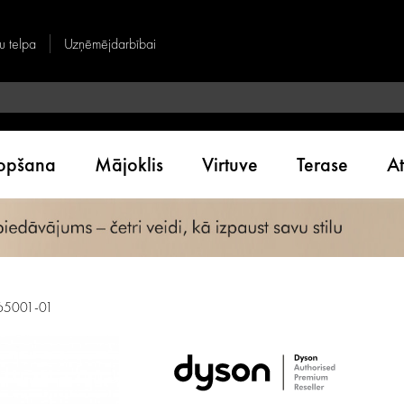
u telpa
Uzņēmējdarbībai
kopšana
Mājoklis
Virtuve
Terase
A
65001-01