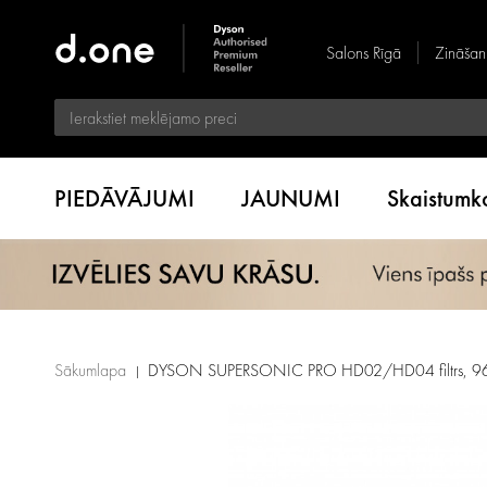
Salons Rīgā
Zināšan
PIEDĀVĀJUMI
JAUNUMI
Skaistum
Sākumlapa
DYSON SUPERSONIC PRO HD02/HD04 filtrs, 9