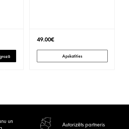
49.00€
Apskatīties
 grozā
anu un
Autorizēts partneris
a