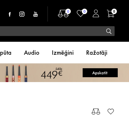
0
0
0
tpūta
Audio
Izmēģini
Ražotāji