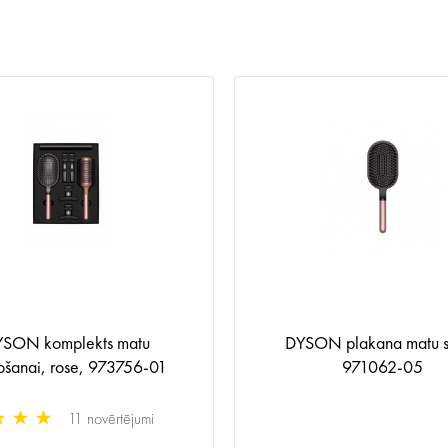
SON komplekts matu
DYSON plakana matu s
ošanai, rose, 973756-01
971062-05
11 novērtējumi