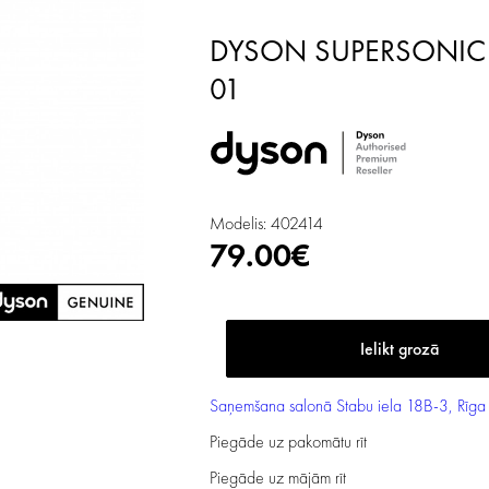
DYSON SUPERSONIC PRO HD02/HD04 filtrs, 965001-
01
Modelis: 402414
79.00€
Saņemšana salonā
Stabu iela 18B-3, Rīga
Piegāde uz pakomātu
rīt
Piegāde uz mājām
rīt