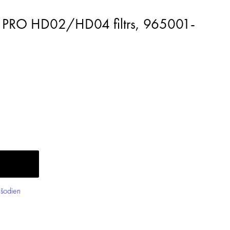
šodien