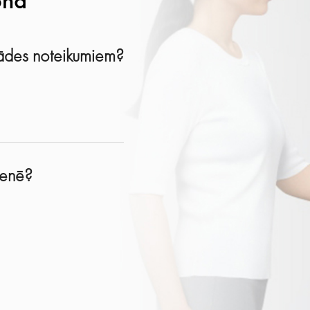
onā
egādes noteikumiem?
tienē?