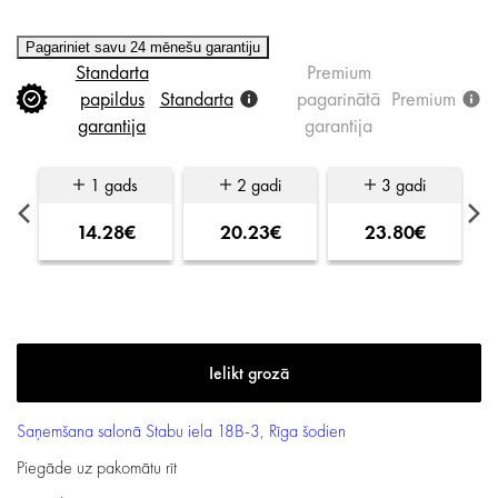
Pagariniet savu 24 mēnešu garantiju
Standarta
Premium
papildus
Standarta
pagarinātā
Premium
garantija
garantija
1 gads
2 gadi
3 gadi
14.28€
20.23€
23.80€
Saņemšana salonā
Stabu iela 18B-3, Rīga
šodien
Piegāde uz pakomātu
rīt