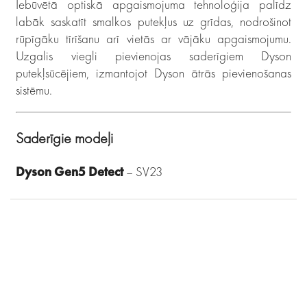
Iebūvētā optiskā apgaismojuma tehnoloģija palīdz
labāk saskatīt smalkos putekļus uz grīdas, nodrošinot
rūpīgāku tīrīšanu arī vietās ar vājāku apgaismojumu.
Uzgalis viegli pievienojas saderīgiem Dyson
putekļsūcējiem, izmantojot Dyson ātrās pievienošanas
sistēmu.
Saderīgie modeļi
Dyson Gen5 Detect
– SV23