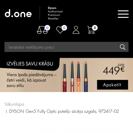
0
0
0
Sākumlapa
DYSON Gen5 Fully Optic putekļu sūcēja uzgalis, 972417-02