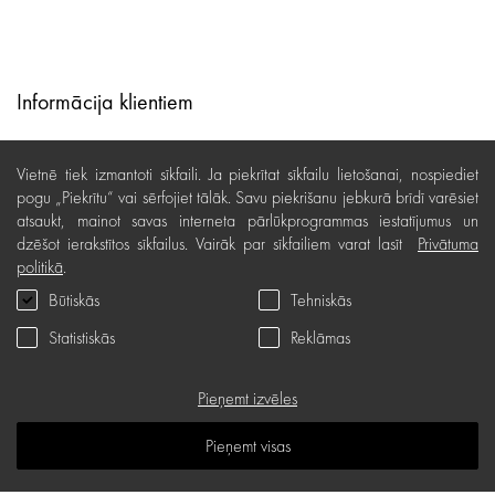
Informācija klientiem
Lojalitātes programma
Vietnē tiek izmantoti sīkfaili. Ja piekrītat sīkfailu lietošanai, nospiediet
Līzings
pogu „Piekrītu“ vai sērfojiet tālāk. Savu piekrišanu jebkurā brīdī varēsiet
atsaukt, mainot savas interneta pārlūkprogrammas iestatījumus un
Lietošanas noteikumi
dzēšot ierakstītos sīkfailus. Vairāk par sīkfailiem varat lasīt
Privātuma
politikā
.
Preču piegāde, apmaksa
Būtiskās
Tehniskās
Bezmaksas preču atgriešana
Statistiskās
Reklāmas
Preču kvalitātes garantija
Dāvanu kartes noteikumi
Pieņemt izvēles
Serviss
Pieņemt visas
Privātuma politika