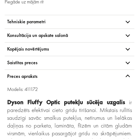
Piegāde uz mājām
rīt
Tehniskie parametri
Konsultācija un apskate salonā
Kopējais novērtējums
Saistītas preces
Preces apraksts
Modelis: 411172
Dyson Fluffy Optic putekļu sūcēja uzgalis
ir
paredzēts efektīvai cieto grīdu tīrīšanai. Mīkstais rullītis
saudzīgi savāc smalkus putekļus, netīrumus un lielākas
daļiņas no parketa, lamināta, flīzēm un citām gludām
virsmām, vienlaikus pasargājot grīdu no skrāpējumiem.