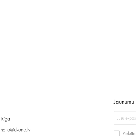
Jaunumu 
, Rīga
:
hello@d-one.lv
Piekrīt