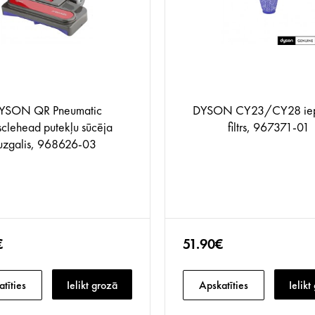
YSON QR Pneumatic
DYSON CY23/CY28 iep
clehead putekļu sūcēja
filtrs, 967371-01
uzgalis, 968626-03
€
51.90€
tīties
Ielikt grozā
Apskatīties
Ielikt