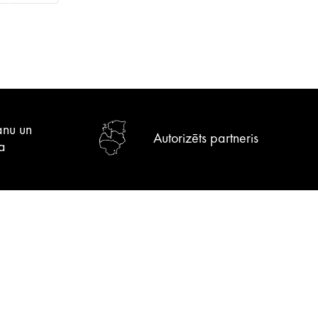
anu un
Autorizēts partneris
a