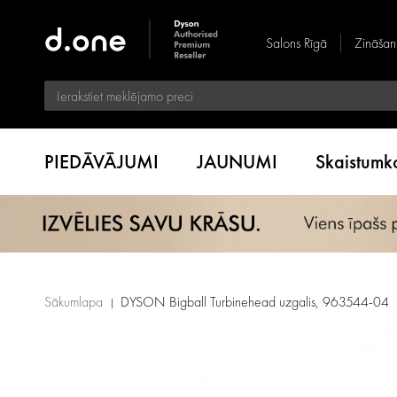
Salons Rīgā
Zināšan
PIEDĀVĀJUMI
JAUNUMI
Skaistum
Sākumlapa
DYSON Bigball Turbinehead uzgalis, 963544-04