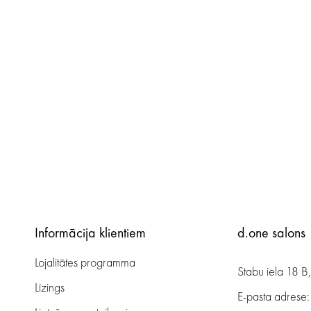
Informācija klientiem
d.one salons
Lojalitātes programma
Stabu iela 18 B
Līzings
E-pasta adrese