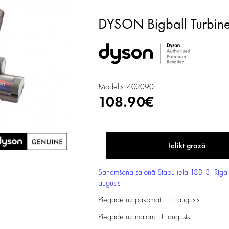
DYSON Bigball Turbi
Modelis: 402090
108.90€
Saņemšana salonā
Stabu iela 18B-3, Rīga
augusts
Piegāde uz pakomātu
11. augusts
Piegāde uz mājām
11. augusts