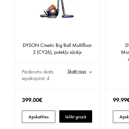
DYSON Cinetic Big Ball Multifloor
D
2 (CY26), putekļu sūcējs
Mus
Piederumu skaits
Skatīt visus
iepakojumā: 4
399.00€
99.99
Apskatīties
Ielikt grozā
Apska