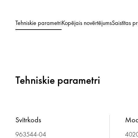
Tehniskie parametri
Kopējais novērtējums
Saistītas p
Tehniskie parametri
Svītrkods
Mod
963544-04
402