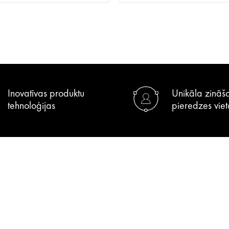
Inovatīvas produktu
Unikāla zināš
tehnoloģijas
pieredzes viet