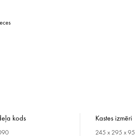
reces
eļa kods
Kastes izmēri
090
245 x 295 x 9