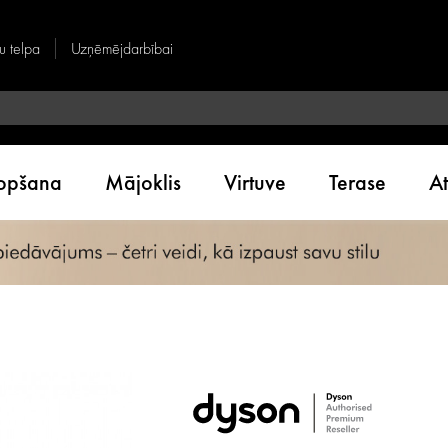
u telpa
Uzņēmējdarbībai
kopšana
Mājoklis
Virtuve
Terase
A