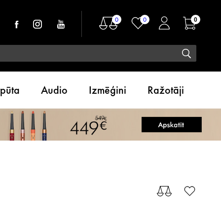
0
0
0
tpūta
Audio
Izmēģini
Ražotāji