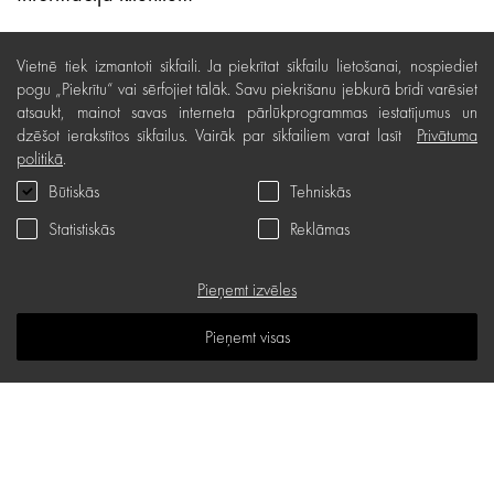
Lojalitātes programma
Vietnē tiek izmantoti sīkfaili. Ja piekrītat sīkfailu lietošanai, nospiediet
Līzings
pogu „Piekrītu“ vai sērfojiet tālāk. Savu piekrišanu jebkurā brīdī varēsiet
atsaukt, mainot savas interneta pārlūkprogrammas iestatījumus un
Lietošanas noteikumi
dzēšot ierakstītos sīkfailus. Vairāk par sīkfailiem varat lasīt
Privātuma
politikā
.
Preču piegāde, apmaksa
Būtiskās
Tehniskās
Bezmaksas preču atgriešana
Statistiskās
Reklāmas
Preču kvalitātes garantija
Dāvanu kartes noteikumi
Pieņemt izvēles
Serviss
Pieņemt visas
Privātuma politika
Dāvanu karte
B.U.J.
Zināšanu telpa