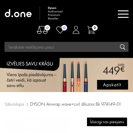
0
0
0
Sākumlapa
DYSON Airwrap wave+curl difuzors Bk 974149-01
Īslaicīgi nav pieejams