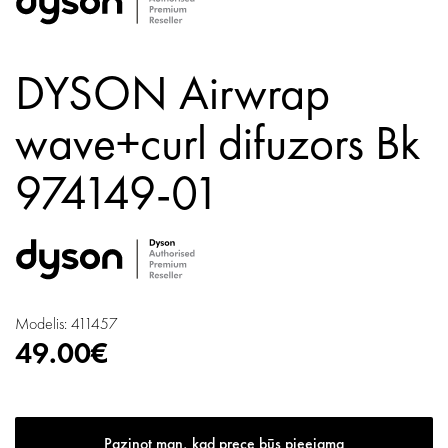
DYSON Airwrap
wave+curl difuzors Bk
974149-01
Modelis: 411457
49.00€
Paziņot man, kad prece būs pieejama