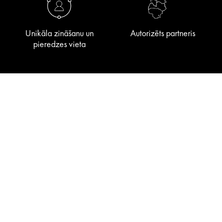
Unikāla zināšanu un
Autorizēts partneris
pieredzes vieta