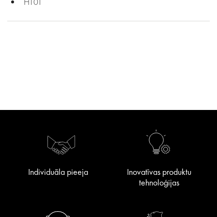
HT01
Individuāla pieeja
Inovatīvas produktu
tehnoloģijas