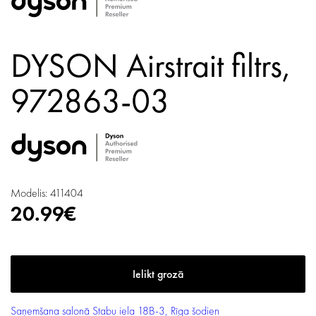
DYSON Airstrait filtrs,
972863-03
Modelis: 411404
20.99€
Saņemšana salonā
Stabu iela 18B-3, Rīga
šodien