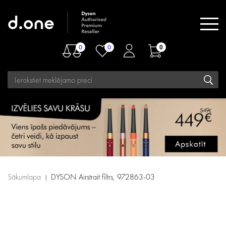
0
0
0
Sākumlapa
DYSON Airstrait filtrs, 972863-03