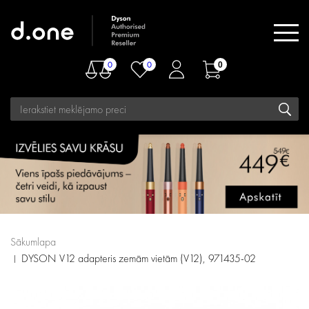
0
0
0
Sākumlapa
DYSON V12 adapteris zemām vietām (V12), 971435-02