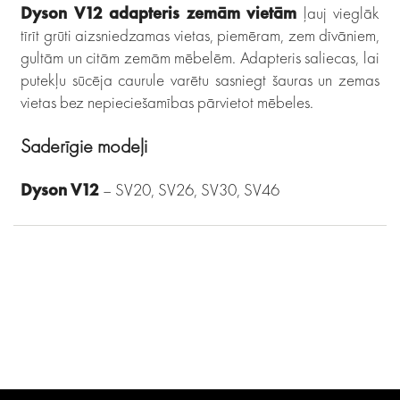
Dyson V12 adapteris zemām vietām
ļauj vieglāk
tīrīt grūti aizsniedzamas vietas, piemēram, zem dīvāniem,
gultām un citām zemām mēbelēm. Adapteris saliecas, lai
putekļu sūcēja caurule varētu sasniegt šauras un zemas
vietas bez nepieciešamības pārvietot mēbeles.
Saderīgie modeļi
Dyson V12
– SV20, SV26, SV30, SV46