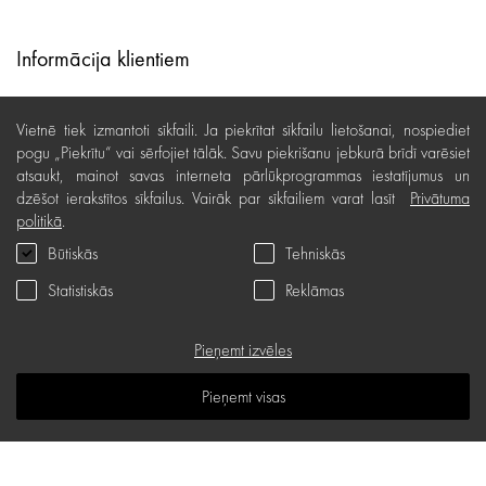
Informācija klientiem
Lojalitātes programma
Vietnē tiek izmantoti sīkfaili. Ja piekrītat sīkfailu lietošanai, nospiediet
Līzings
pogu „Piekrītu“ vai sērfojiet tālāk. Savu piekrišanu jebkurā brīdī varēsiet
atsaukt, mainot savas interneta pārlūkprogrammas iestatījumus un
Lietošanas noteikumi
dzēšot ierakstītos sīkfailus. Vairāk par sīkfailiem varat lasīt
Privātuma
politikā
.
Preču piegāde, apmaksa
Būtiskās
Tehniskās
Bezmaksas preču atgriešana
Statistiskās
Reklāmas
Preču kvalitātes garantija
Dāvanu kartes noteikumi
Pieņemt izvēles
Serviss
Pieņemt visas
Privātuma politika
Dāvanu karte