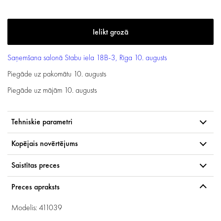
Saņemšana salonā
Stabu iela 18B-3, Rīga
10. augusts
Piegāde uz pakomātu
10. augusts
Piegāde uz mājām
10. augusts
Tehniskie parametri
Kopējais novērtējums
Saistītas preces
Preces apraksts
Modelis: 411039