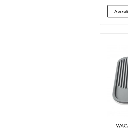
Apskatī
WACAC