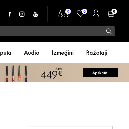
0
0
0
tpūta
Audio
Izmēģini
Ražotāji