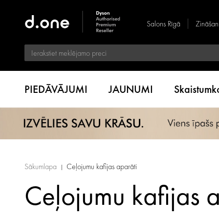
Salons Rīgā
Zināšan
PIEDĀVĀJUMI
JAUNUMI
Skaistum
Sākumlapa
Ceļojumu kafijas aparāti
Ceļojumu kafijas 