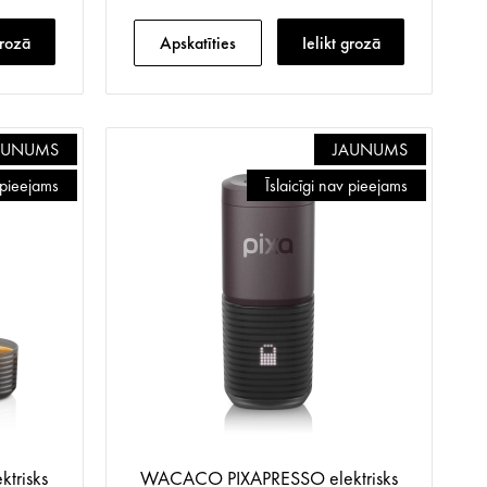
grozā
Apskatīties
Ielikt grozā
AUNUMS
JAUNUMS
v pieejams
Īslaicīgi nav pieejams
trisks
WACACO PIXAPRESSO elektrisks