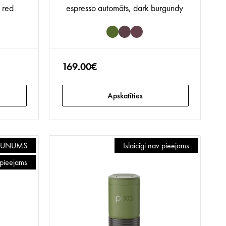
 red
espresso automāts, dark burgundy
169.00€
Apskatīties
AUNUMS
Īslaicīgi nav pieejams
v pieejams