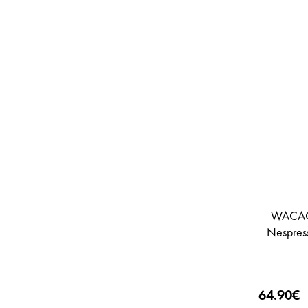
WACAC
Nespress
64.90€