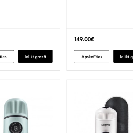
149.00€
ties
Ielikt grozā
Apskatīties
Ielikt 