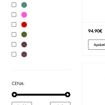
94.90€
Apskatī
CENA: