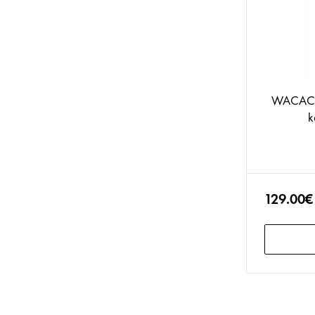
WACACO
k
129.00€