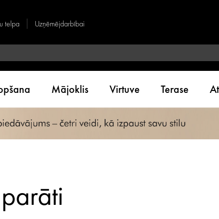
u telpa
Uzņēmējdarbībai
kopšana
Mājoklis
Virtuve
Terase
A
aparāti