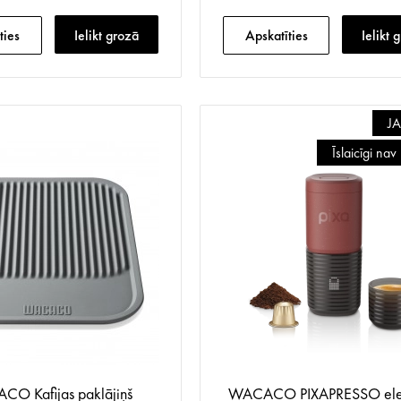
ties
Ielikt grozā
Apskatīties
Ielikt 
J
Īslaicīgi na
O Kafijas paklājiņš
WACACO PIXAPRESSO elek