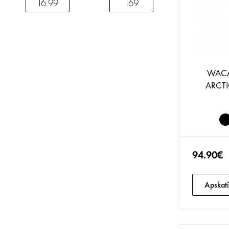
WAC
ARCTIC
94.90€
Apskatī