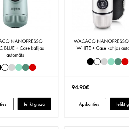
ACO NANOPRESSO
WACACO NANOPRESSO 
 BLUE + Case kafijas
WHITE + Case kafijas aut
automāts
94.90€
ties
Ielikt grozā
Apskatīties
Ielikt 