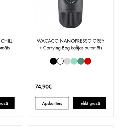
CHILL
WACACO NANOPRESSO GREY
omāts
+ Carrying Bag kafijas automāts
74.90€
grozā
Apskatīties
Ielikt grozā