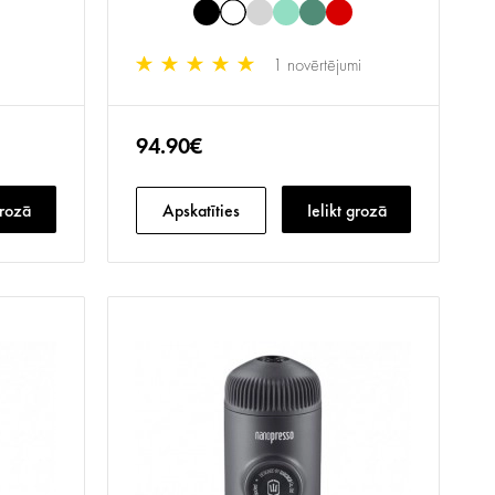
1 novērtējumi
94.90€
grozā
Apskatīties
Ielikt grozā