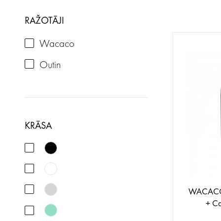
RAŽOTĀJI
Wacaco
Outin
KRĀSA
WACACO
+ Ca