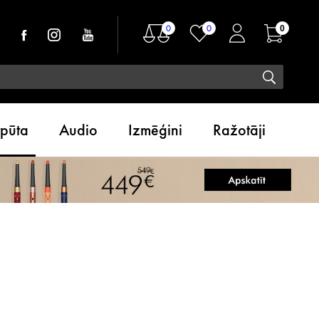
0
0
0
tpūta
Audio
Izmēģini
Ražotāji