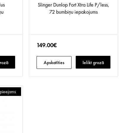
lus
Slinger Dunlop Fort Xtra Life P/less,
ņu
72 bumbiņu iepakojums
149.00€
grozā
Apskatīties
Ielikt grozā
v pieejams