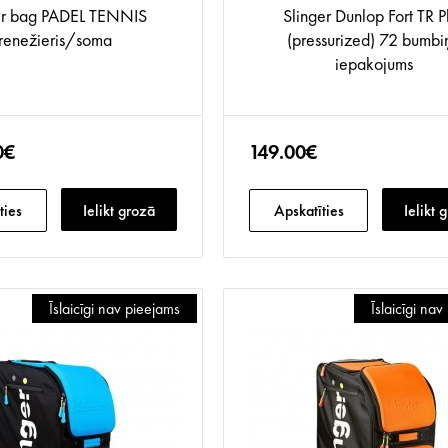
er bag PADEL TENNIS
Slinger Dunlop Fort TR P
trenežieris/soma
(pressurized) 72 bumbi
iepakojums
0€
149.00€
ties
Ielikt grozā
Apskatīties
Ielikt 
Īslaicīgi nav pieejams
Īslaicīgi na