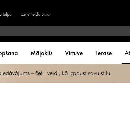
u telpa
Uzņēmējdarbībai
kopšana
Mājoklis
Virtuve
Terase
A