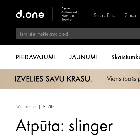
Salons Rīgā
Zināšan
PIEDĀVĀJUMI
JAUNUMI
Skaistum
Sākumlapa
Atpūta
Atpūta: slinger