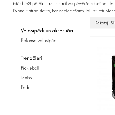
Mēs bieži pārāk maz uzmanības pievēršam kustībai, lai gan 
D-one.lt atradīsiet to, kas nepieciešams, lai uzturētu vienm
Ražotāji: Sl
velosipēdi un aksesuāri
Balansa velosipēdi
trenažieri
Pickleball
Teniss
Padel