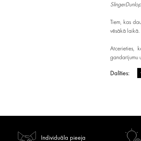
SlingerDunlop
Tiem, kas dau
vēsākā laikā.
Atcerieties,
gandarījumu 
Dalīties:
Individuāla pieeja