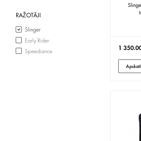
Sling
RAŽOTĀJI
Slinger
Early Rider
1 350.0
Speediance
Apskatī