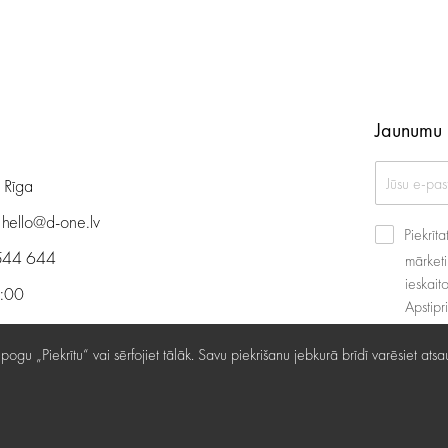
Jaunumu 
, Rīga
:
hello@d-one.lv
Piekrīt
544 644
mārketi
ieskait
9:00
Apstipr
00
ediet pogu „Piekrītu“ vai sērfojiet tālāk. Savu piekrišanu jebkurā brīdī varēsiet
s nokļūt