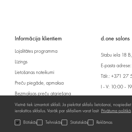
Informācija klientiem
d.one salons
Lojalitātes programma
Stabu iela 18 B
Līzings
E-pasta adrese
Lietošanas noteikumi
Tālr.:
+371 27 
Preču piegāde, apmaksa
I - V: 10:00 - 1
Bezmaksas preču atgriešana
VI: 11:00 - 16:
Preču kvalitātes garantija
Vietnē tiek izmantoti sīkfaili. Ja piekrītat sīkfailu lietošanai, nospi
ierakstītos sīkfailus. Vairāk par sīkfailiem varat lasīt
Privātuma politikā
.
Dāvanu kartes noteikumi
Kā pie mum
Būtiskās
Tehniskās
Statistiskās
Reklāmas
Serviss