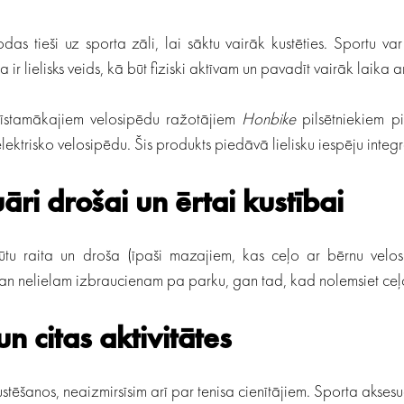
das tieši uz sporta zāli, lai sāktu vairāk kustēties. Sportu var
 ir lielisks veids, kā būt fiziski aktīvam un pavadīt vairāk laika 
īstamākajiem velosipēdu ražotājiem
Honbike
pilsētniekiem p
elektrisko velosipēdu. Šis produkts piedāvā lielisku iespēju integr
āri drošai un ērtai kustībai
būtu raita un droša (īpaši mazajiem, kas ceļo ar bērnu velos
n nelielam izbraucienam pa parku, gan tad, kad nolemsiet ceļ
un citas aktivitātes
stēšanos, neaizmirsīsim arī par tenisa cienītājiem. Sporta aksesu