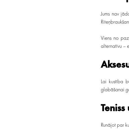
Jums nav jādo
Riteņbraukšana
Viens no paz
alternatīvu – 
Aksesu
Lai kustība 
glabāšanai ga
Teniss 
Runājot par ku