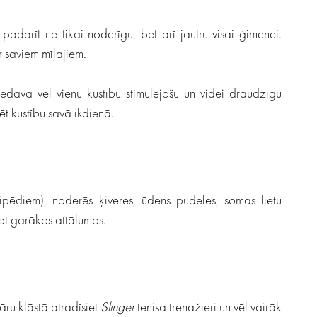
 padarīt ne tikai noderīgu, bet arī jautru visai ģimenei.
ar saviem mīļajiem.
iedāvā vēl vienu kustību stimulējošu un videi draudzīgu
ēt kustību savā ikdienā.
ipēdiem), noderēs ķiveres, ūdens pudeles, somas lietu
ot garākos attālumos.
āru klāstā atradīsiet
Slinger
tenisa trenažieri un vēl vairāk