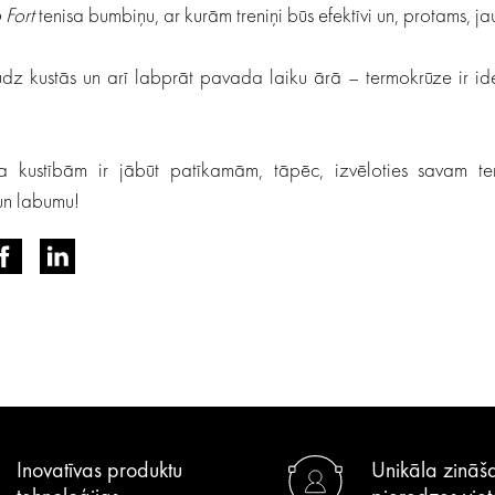
 Fort
tenisa bumbiņu, ar kurām treniņi būs efektīvi un, protams, jau
dz kustās un arī labprāt pavada laiku ārā – termokrūze ir ide
 ka kustībām ir jābūt patīkamām, tāpēc, izvēloties savam te
un labumu!
Inovatīvas produktu
Unikāla zināš