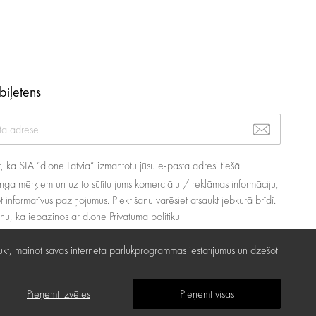
biļetens
at, ka SIA “d.one Latvia“ izmantotu jūsu e-pasta adresi tiešā
nga mērķiem un uz to sūtītu jums komerciālu / reklāmas informāciju,
ot informatīvus paziņojumus. Piekrišanu varēsiet atsaukt jebkurā brīdī.
inu, ka iepazinos ar
d.one Privātuma politiku
 atsaukt, mainot savas interneta pārlūkprogrammas iestatījumus un dzēšot
Pieņemt izvēles
Pieņemt visas