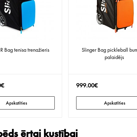
 Bag tenisa trenažieris
Slinger Bag pickleball bu
palaidējs
0€
999.00€
Apskatīties
Apskatīties
pēds ērtai kustībai