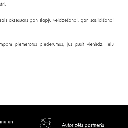
tri.
āls aksesuārs gan slāpju veldzēšanai, gan sasildīšanai
mpam piemērotus piederumus, jūs gūsit vienlīdz lielu
anu un
Autorizēts partneris